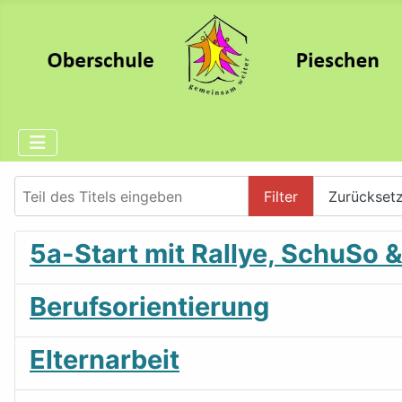
Teil des Titels eingeben
Filter
Zurückset
5a-Start mit Rallye, SchuSo 
Berufsorientierung
Elternarbeit