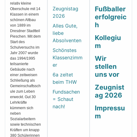
relativ kleine
Fußballer
Zeugnistag
Oberschule mit 14
Klassen in einem
2026
erfolgreic
schönen Altbau
h
Alles Gute,
von 1889 im
Dresdner Stadtteil
liebe
Kollegiu
Pieschen. Mit dem
Absolventen
Start des
m
Schulversuchs im
Schönstes
Jahr 2007 wurde
Klassenzimm
Wir
das 1994/1995
teilsanierte
er
stellen
Gebäude nach
uns vor
6a zeltet
einer zeitweisen
Schließung als
beim THW
Zeugnist
Gemeinschaftssch
Fundsachen
ule zum Leben
ag 2026
erweckt. Gut 30
= Schaut
Lehrkräfte
nach!
Impressu
kümmern sich
neben
m
Sozialarbeitern
sowie technischen
Kräften um knapp
380 Schülerinnen