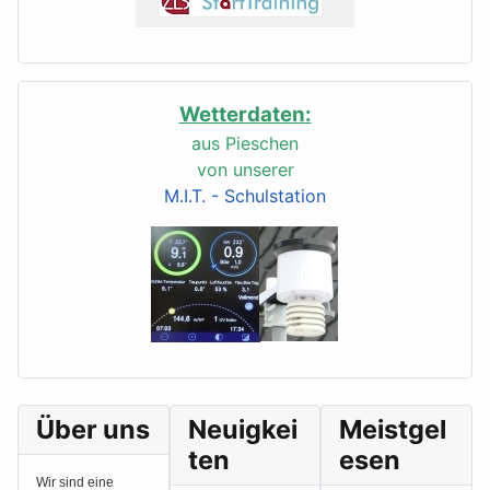
Wetterdaten:
aus Pieschen
von unserer
M.I.T. - Schulstation
Über uns
Neuigkei
Meistgel
ten
esen
Wir sind eine