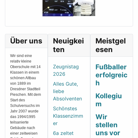
Über uns
Neuigkei
Meistgel
ten
esen
Wir sind eine
relativ kleine
Fußballer
Zeugnistag
Oberschule mit 14
Klassen in einem
2026
erfolgreic
schönen Altbau
h
Alles Gute,
von 1889 im
Dresdner Stadtteil
liebe
Kollegiu
Pieschen. Mit dem
Absolventen
Start des
m
Schulversuchs im
Schönstes
Jahr 2007 wurde
Klassenzimm
Wir
das 1994/1995
teilsanierte
er
stellen
Gebäude nach
uns vor
6a zeltet
einer zeitweisen