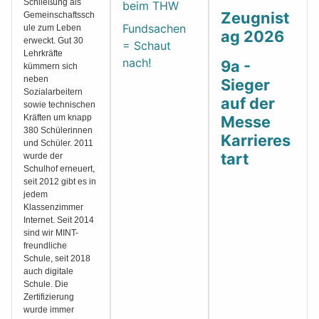
Schließung als
beim THW
Zeugnist
Gemeinschaftssch
Fundsachen
ule zum Leben
ag 2026
erweckt. Gut 30
= Schaut
Lehrkräfte
nach!
9a -
kümmern sich
neben
Sieger
Sozialarbeitern
auf der
sowie technischen
Kräften um knapp
Messe
380 Schülerinnen
Karrieres
und Schüler. 2011
tart
wurde der
Schulhof erneuert,
seit 2012 gibt es in
jedem
Klassenzimmer
Internet. Seit 2014
sind wir MINT-
freundliche
Schule, seit 2018
auch digitale
Schule. Die
Zertifizierung
wurde immer