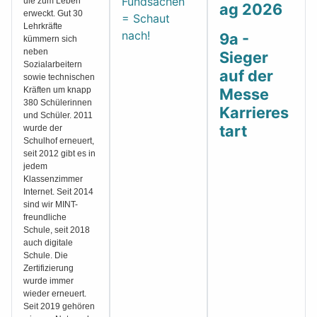
Fundsachen
ule zum Leben
ag 2026
erweckt. Gut 30
= Schaut
Lehrkräfte
nach!
9a -
kümmern sich
neben
Sieger
Sozialarbeitern
auf der
sowie technischen
Kräften um knapp
Messe
380 Schülerinnen
Karrieres
und Schüler. 2011
tart
wurde der
Schulhof erneuert,
seit 2012 gibt es in
jedem
Klassenzimmer
Internet. Seit 2014
sind wir MINT-
freundliche
Schule, seit 2018
auch digitale
Schule. Die
Zertifizierung
wurde immer
wieder erneuert.
Seit 2019 gehören