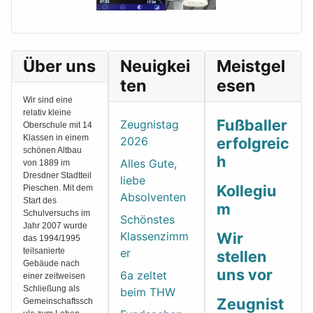
Über uns
Neuigkei
Meistgel
ten
esen
Wir sind eine
relativ kleine
Fußballer
Zeugnistag
Oberschule mit 14
Klassen in einem
2026
erfolgreic
schönen Altbau
h
Alles Gute,
von 1889 im
Dresdner Stadtteil
liebe
Kollegiu
Pieschen. Mit dem
Absolventen
Start des
m
Schulversuchs im
Schönstes
Jahr 2007 wurde
Klassenzimm
Wir
das 1994/1995
teilsanierte
er
stellen
Gebäude nach
uns vor
6a zeltet
einer zeitweisen
Schließung als
beim THW
Zeugnist
Gemeinschaftssch