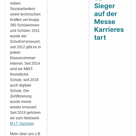
neben
Sieger
Sozialarbeitern
auf der
sowie technischen
Kräften um knapp
Messe
380 Schülerinnen
Karrieres
und Schüler. 2011
tart
wurde der
Schulhof erneuert,
seit 2012 gibt es in
jedem
Klassenzimmer
Internet. Seit 2014
sind wir MINT-
freundliche
Schule, seit 2018
auch digitale
Schule. Die
Zertifizierung
wurde immer
wieder erneuert.
Seit 2019 gehören
wir zum Netzwerk
M.I.T. Sachsen
Mehr über uns z.B.