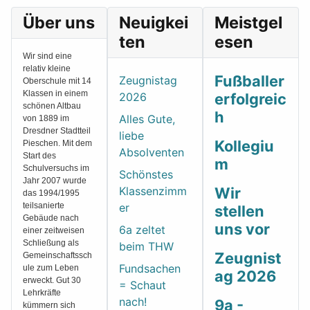
Über uns
Neuigkei
Meistgel
ten
esen
Wir sind eine
relativ kleine
Fußballer
Zeugnistag
Oberschule mit 14
Klassen in einem
2026
erfolgreic
schönen Altbau
h
Alles Gute,
von 1889 im
Dresdner Stadtteil
liebe
Kollegiu
Pieschen. Mit dem
Absolventen
Start des
m
Schulversuchs im
Schönstes
Jahr 2007 wurde
Klassenzimm
Wir
das 1994/1995
teilsanierte
er
stellen
Gebäude nach
uns vor
6a zeltet
einer zeitweisen
Schließung als
beim THW
Zeugnist
Gemeinschaftssch
Fundsachen
ule zum Leben
ag 2026
erweckt. Gut 30
= Schaut
Lehrkräfte
nach!
9a -
kümmern sich